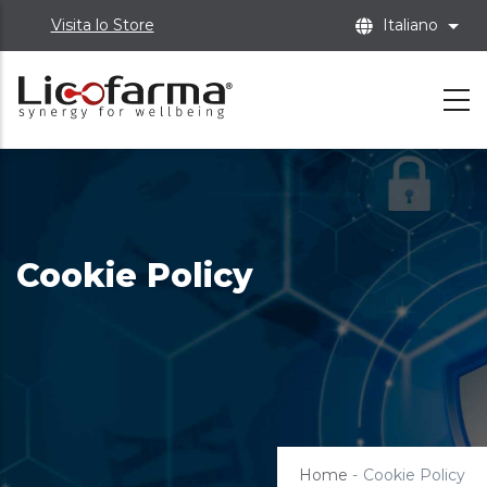
Skip
Visita lo Store
Italiano
List
to
main
content
Cookie Policy
Home
-
Cookie Policy