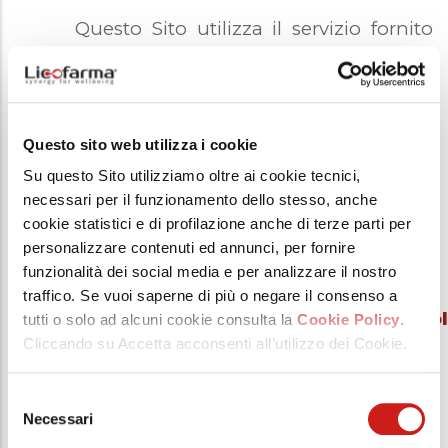
Questo Sito utilizza il servizio fornito
da Google Ireland Limited per la
gestione di pubblicità personalizzata
sulla base dei comportamenti di
navigazione degli utenti. Ulteriori
Questo sito web utilizza i cookie
informazioni sulla gestione della
Su questo Sito utilizziamo oltre ai cookie tecnici,
necessari per il funzionamento dello stesso, anche
privacy e/o sulle modalità con cui
cookie statistici e di profilazione anche di terze parti per
l’utente può rifiutare o eliminare
personalizzare contenuti ed annunci, per fornire
questo tipo di cookie sono disponibili
funzionalità dei social media e per analizzare il nostro
al seguente link:
traffico. Se vuoi saperne di più o negare il consenso a
https://policies.google.com/techno
tutti o solo ad alcuni cookie consulta la
Cookie Policy
.
Cliccando su Accetta acconsenti all’utilizzo dei Cookie.
hl=it
Selezione
Pixel di Facebook (Meta Platforms
Necessari
del
Ireland Limited)
consenso