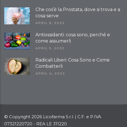
Che cos’è la Prostata, dove si trova e a
cosa serve
APRIL 8, 2022
Antiossidanti: cosa sono, perché e
come assumerli
APRIL 5, 2022
Radicali Liberi: Cosa Sono e Come
Combatterli
APRIL 4, 2022
© Copyright
2026 Licofarma S.r.l. | C.F. e P.IVA
07321220720 - REA LE 311220