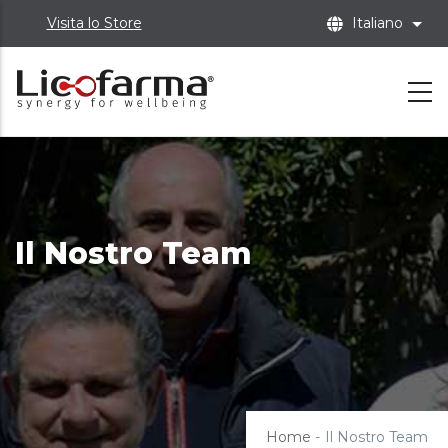
Skip
Visita lo Store
Italiano
List
to
main
content
Il Nostro Team
Home
-
Il Nostro Team