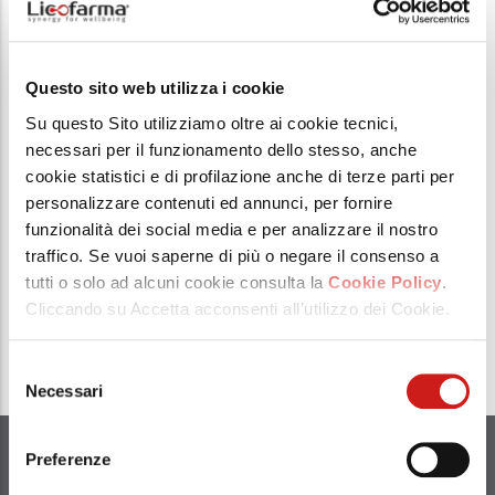
questo l’ingrediente segreto
che ci permette ogni giorno di
Questo sito web utilizza i cookie
dare il massimo e soddisfare
Su questo Sito utilizziamo oltre ai cookie tecnici,
nel miglior modo possibile le
necessari per il funzionamento dello stesso, anche
cookie statistici e di profilazione anche di terze parti per
esigenze di ogni singolo cliente
personalizzare contenuti ed annunci, per fornire
e consumatore finale.
funzionalità dei social media e per analizzare il nostro
traffico. Se vuoi saperne di più o negare il consenso a
Benvenuti in Licofarma -
tutti o solo ad alcuni cookie consulta la
Cookie Policy
.
Synergy for Wellbeing!
Cliccando su Accetta acconsenti all’utilizzo dei Cookie.
Selezione
Necessari
del
consenso
Preferenze