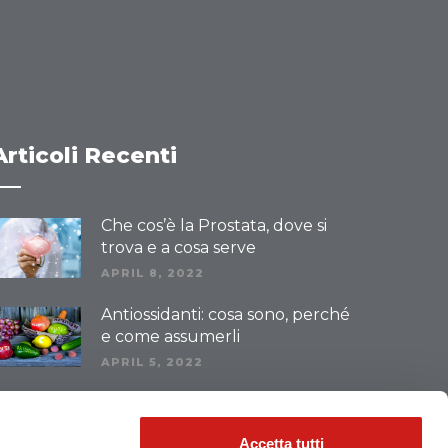
Articoli Recenti
Che cos’è la Prostata, dove si
trova e a cosa serve
APRIL 8, 2022
Antiossidanti: cosa sono, perché
e come assumerli
APRIL 5, 2022
Radicali Liberi: Cosa Sono e
Come Combatterli
Accetta tutti