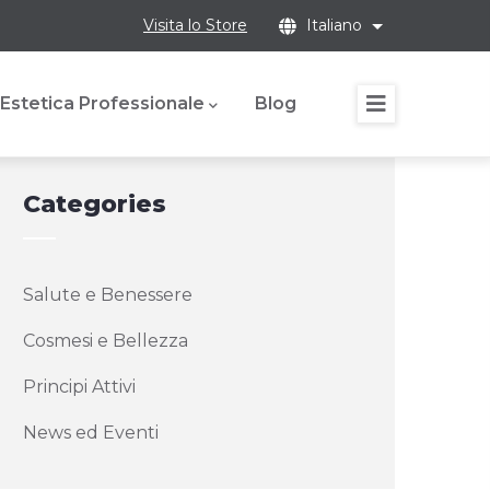
Visita lo Store
Italiano
List additional
Estetica Professionale
Blog
Categories
Salute e Benessere
Cosmesi e Bellezza
Principi Attivi
News ed Eventi