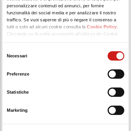
personalizzare contenuti ed annunci, per fornire
funzionalità dei social media e per analizzare il nostro
traffico. Se vuoi saperne di più o negare il consenso a
tutti o solo ad alcuni cookie consulta la
Cookie Policy
.
Cliccando su Accetta acconsenti all’utilizzo dei Cookie.
Selezione
Necessari
del
consenso
SALUTE E BENESSERE
-
01 APR, 2022
Preferenze
Licopene e Osteoporosi
Statistiche
Marketing