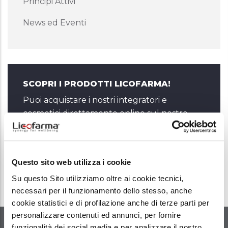
Principi Attivi
News ed Eventi
SCOPRI I PRODOTTI LICOFARMA!
Puoi acquistare i nostri integratori e
cosmetici direttamente online sul nostro
store ufficiale.
Vai allo Store
Questo sito web utilizza i cookie
Su questo Sito utilizziamo oltre ai cookie tecnici,
necessari per il funzionamento dello stesso, anche
cookie statistici e di profilazione anche di terze parti per
personalizzare contenuti ed annunci, per fornire
funzionalità dei social media e per analizzare il nostro