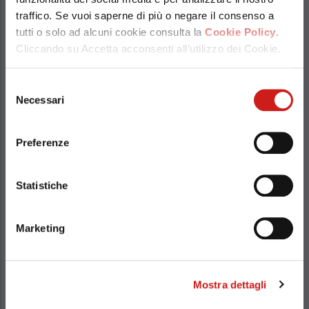
traffico. Se vuoi saperne di più o negare il consenso a
tutti o solo ad alcuni cookie consulta la
Cookie Policy
.
Cliccando su Accetta acconsenti all’utilizzo dei Cookie.
Licofarma
Selezione
Necessari
del
consenso
Licofarma è un’azienda impegnata nella ricerca
Preferenze
e produzione, anche conto terzi, di integratori
alimentari e cosmetici funzionali.
Statistiche
Via Lecce 90/92, Galatina, Lecce, Italia
Marketing
(+39) 0836 562308
(+39) 328 912 2367
Mostra dettagli